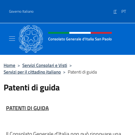
Salta al contenuto
IT
PT
Governo Italiano
Intestazione sito, social e menù
Consolato Generale d'Italia San Paolo
Il sito ufficiale del Consolato d'Italia San Pa
Home
>
Servizi Consolari e Visti
>
Servizi per il cittadino italiano
>
Patenti di guida
Patenti di guida
PATENTI DI GUIDA
Il Consolato Generale d’Italia non può rinnovare una