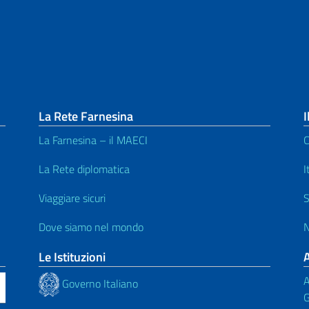
La Rete Farnesina
I
La Farnesina – il MAECI
C
La Rete diplomatica
I
Viaggiare sicuri
S
Dove siamo nel mondo
N
Le Istituzioni
A
Governo Italiano
G