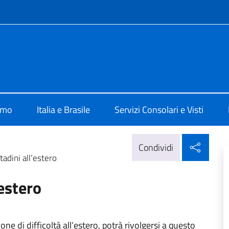
e menù
ia San Paolo
amo
Italia e Brasile
Servizi Consolari e Visti
Condi
Condividi
tadini all’estero
’estero
ne di difficoltà all’estero, potrà rivolgersi a questo