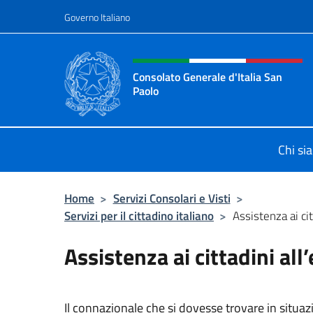
Salta al contenuto
Governo Italiano
Intestazione sito, social 
Consolato Generale d'Italia San
Paolo
Il sito ufficiale del Consolato d'Ital
Chi si
Home
>
Servizi Consolari e Visti
>
Servizi per il cittadino italiano
>
Assistenza ai cit
Assistenza ai cittadini all
Il connazionale che si dovesse trovare in situazio