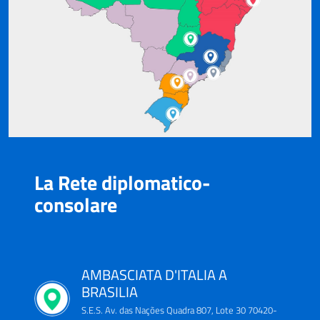
La Rete diplomatico-
consolare
AMBASCIATA D'ITALIA A
BRASILIA
S.E.S. Av. das Nações Quadra 807, Lote 30 70420-