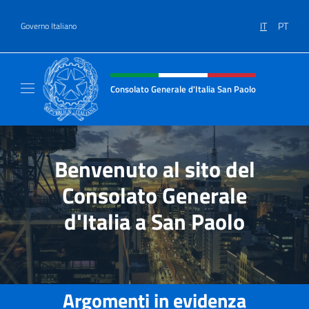
Salta al contenuto
IT
PT
Governo Italiano
Intestazione sito, social e menù
Consolato Generale d'Italia San Paolo
Il sito ufficiale del Consolato d'Italia San Pa
Benvenuto al sito del
Consolato Generale
d'Italia a San Paolo
Argomenti in evidenza