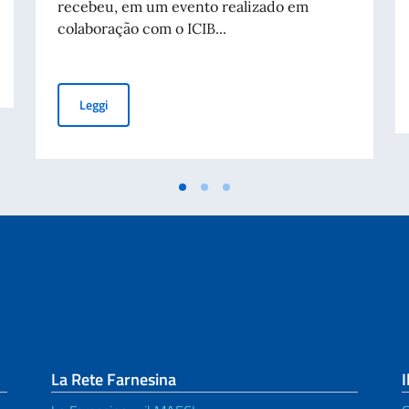
recebeu, em um evento realizado em
colaboração com o ICIB...
us Amores”
Cerimônia de entrega dos livros "Pimpa viaja para a Itá
Leggi
La Rete Farnesina
I