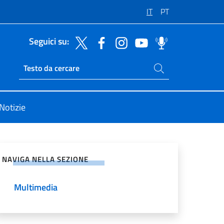
IT
PT
Seguici su:
Cerca nel sito
Ricerca sito live
Notizie
vidi sui Social Network
NAVIGA NELLA SEZIONE
Multimedia