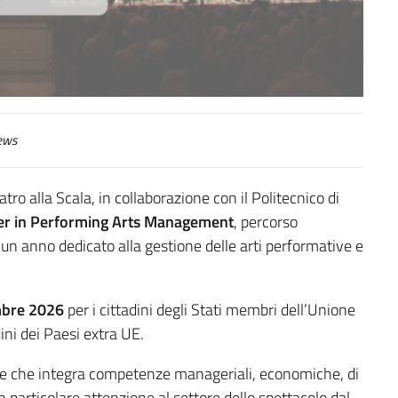
ews
tro alla Scala, in collaborazione con il Politecnico di
er in Performing Arts Management
, percorso
 un anno dedicato alla gestione delle arti performative e
mbre 2026
per i cittadini degli Stati membri dell’Unione
dini dei Paesi extra UE.
are che integra competenze manageriali, economiche, di
 particolare attenzione al settore dello spettacolo dal