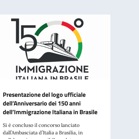
Presentazione del logo ufficiale
"Fal
dell’Anniversario dei 150 anni
apoi
dell’Immigrazione Italiana in Brasile
pelo
patr
Si è concluso il concorso lanciato
dall’Ambasciata d’Italia a Brasilia, in
Com e