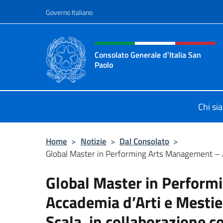
Salta al contenuto
Governo Italiano
Intestazione sito, social 
Consolato Generale d'Italia San
Paolo
Il sito ufficiale del Consolato d'Ital
Chi si
Home
>
Notizie
>
Dal Consolato
>
Global Master in Performing Arts Management – A
Global Master in Perfor
Accademia d’Arti e Mestier
Scala, in collaborazione co