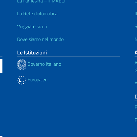
La Farnesina – il MAECI
C
La Rete diplomatica
I
Viaggiare sicuri
S
Dove siamo nel mondo
N
Le Istituzioni
A
Governo Italiano
G
Europa.eu
A
F
F