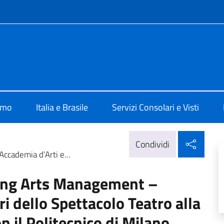
e menù
ia San Paolo
amo
Italia e Brasile
Servizi Consolari e Visti
Condi
Condividi
ccademia d’Arti e...
ming Arts Management –
i dello Spettacolo Teatro alla
n il Politecnico di Milano