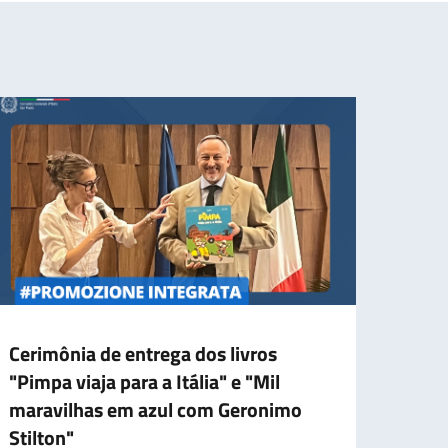
Cerimônia de entrega dos livros
Prese
"Pimpa viaja para a Itália" e "Mil
dell’
maravilhas em azul com Geronimo
dell’
Stilton"