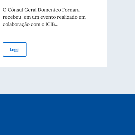
Si è c
dall’A
O Cônsul Geral Domenico Fornara
collab
recebeu, em um evento realizado em
colaboração com o ICIB...
”
Leg
Cerimônia de entrega dos livros "Pimpa viaja para a Itália" e "M
Leggi
ione con il Politecnico di Milano