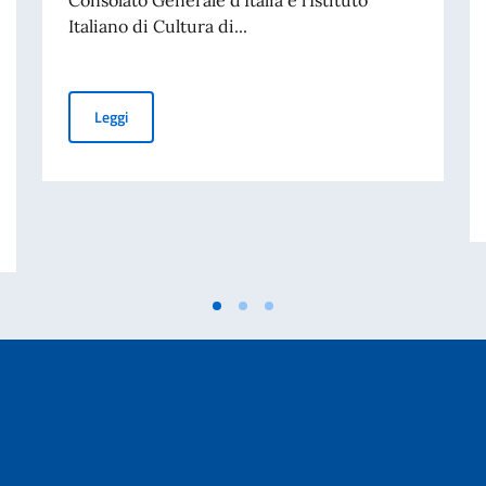
Italiano di Cultura di...
“A Caminho do Interior” presenta “Elixir e Seus Amores
Leggi
ccademia d’Arti e Mestieri dello Spettacolo Teatro alla Scala, in collaboraz