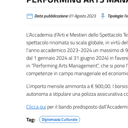
Data pubblicazione:
01 Agosto 2023
Tipologia:
N
L’Accademia d’Arti e Mestieri dello Spettacolo Tea
spettacolo rinomata su scala globale, in virtù d
l’anno accademico 2023-2024 un massimo di 9 bo
dal 1 gennaio 2024 al 31 giugno 2024) in favore 
in “Performing Arts Management”, che si pone l’ob
competenze in campo manageriale ed economico s
L’importo mensile ammonta a € 900,00. I borsi
autonoma a stipulare una polizza assicurativa co
Clicca qui
per il bando predisposto dall’Accademi
Tag:
Diplomazia Culturale