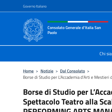
Salta al contenuto
Governo Italiano
Intestazione sito, social 
Consolato Generale d'Italia San
Paolo
Il sito ufficiale del Consolato d'Ital
Chi si
Home
>
Notizie
>
Dal Consolato
>
Borse di Studio per L’Accademia d’Arti e Mestieri d
Borse di Studio per L’Acca
Spettacolo Teatro alla Sc
PERFORMING ARTS MA