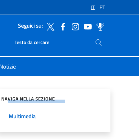
IT
PT
Seguici su:
Cerca nel sito
Ricerca sito live
Notizie
vidi sui Social Network
NAVIGA NELLA SEZIONE
Multimedia