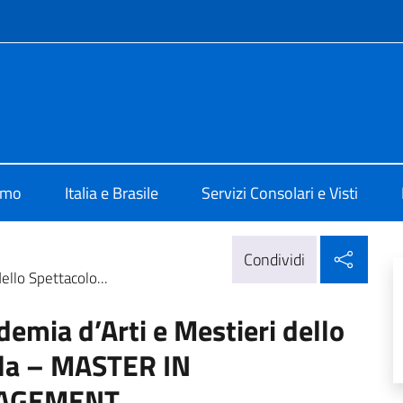
e menù
ia San Paolo
amo
Italia e Brasile
Servizi Consolari e Visti
Condi
Condividi
ello Spettacolo...
demia d’Arti e Mestieri dello
ala – MASTER IN
NAGEMENT