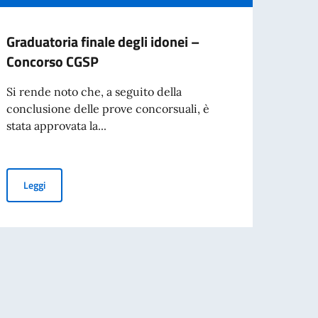
Graduatoria finale degli idonei –
APER
Concorso CGSP
passa
Onora
Si rende noto che, a seguito della
conclusione delle prove concorsuali, è
Si co
stata approvata la...
2026 
dispon
Graduatoria finale degli idonei – Concorso CGSP
Leggi
Leg