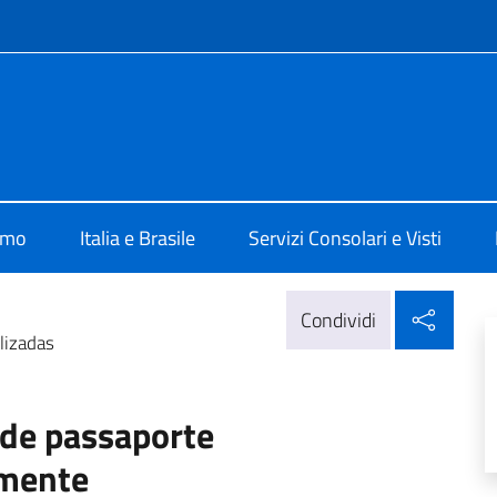
e menù
ia San Paolo
amo
Italia e Brasile
Servizi Consolari e Visti
Condi
Condividi
lizadas
de passaporte
lmente