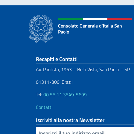
Consolato Generale d'Italia San
Paolo
Sezione footer
Recapiti e Contatti
Av. Paulista, 1963 – Bela Vista, São Paulo – SP
01311-300, Brazil
Tel:
00 55 11 3549-5699
Contatti
Iscriviti alla nostra Newsletter
Inserisci la tua email