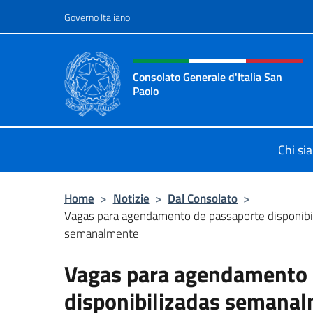
Salta al contenuto
Governo Italiano
Intestazione sito, social 
Consolato Generale d'Italia San
Paolo
Il sito ufficiale del Consolato d'Ital
Chi si
Home
>
Notizie
>
Dal Consolato
>
Vagas para agendamento de passaporte disponibi
semanalmente
Vagas para agendamento 
disponibilizadas semana