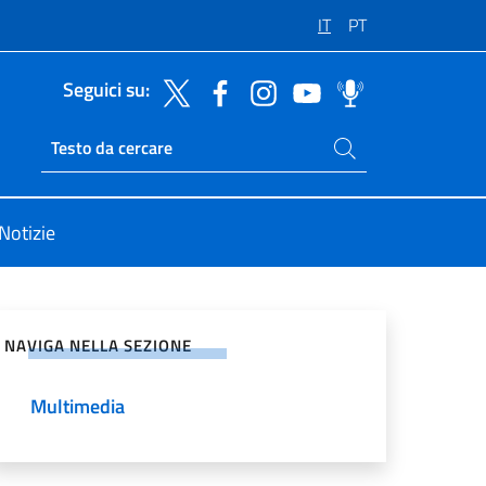
IT
PT
Seguici su:
Cerca nel sito
Ricerca sito live
Notizie
vidi sui Social Network
NAVIGA NELLA SEZIONE
Multimedia