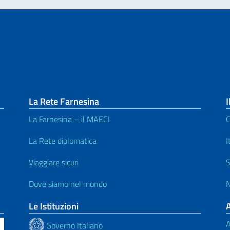
La Rete Farnesina
I
La Farnesina – il MAECI
C
La Rete diplomatica
I
Viaggiare sicuri
S
Dove siamo nel mondo
N
Le Istituzioni
A
Governo Italiano