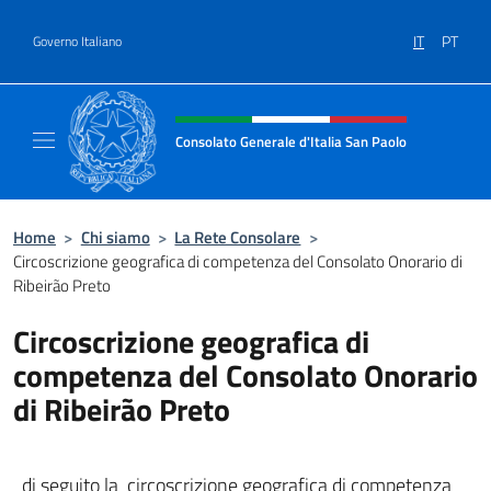
Salta al contenuto
IT
PT
Governo Italiano
Intestazione sito, social e menù
Consolato Generale d'Italia San Paolo
Il sito ufficiale del Consolato d'Italia San Pa
Home
>
Chi siamo
>
La Rete Consolare
>
Circoscrizione geografica di competenza del Consolato Onorario di
Ribeirão Preto
Circoscrizione geografica di
competenza del Consolato Onorario
di Ribeirão Preto
di seguito la circoscrizione geografica di competenza