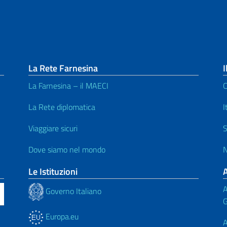
La Rete Farnesina
I
La Farnesina – il MAECI
C
La Rete diplomatica
I
Viaggiare sicuri
S
Dove siamo nel mondo
N
Le Istituzioni
A
Governo Italiano
G
Europa.eu
A