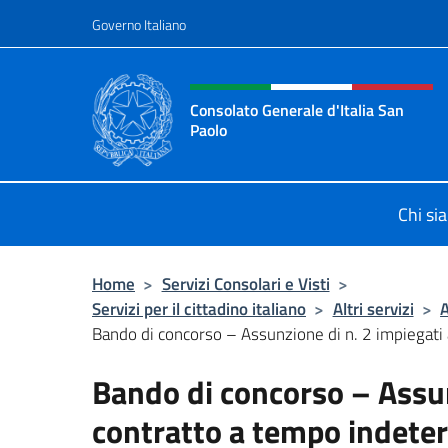
Salta al contenuto
Governo Italiano
Intestazione sito, social 
Consolato Generale d'Italia San
Paolo
Il sito ufficiale del Consolato d'Ital
Chi si
Home
>
Servizi Consolari e Visti
>
Servizi per il cittadino italiano
>
Altri servizi
>
A
Bando di concorso – Assunzione di n. 2 impiegati a
Bando di concorso – Assun
contratto a tempo indete