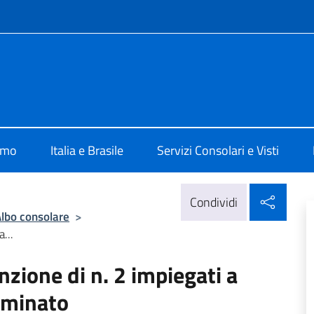
e menù
ia San Paolo
amo
Italia e Brasile
Servizi Consolari e Visti
Condi
Condividi
lbo consolare
>
...
zione di n. 2 impiegati a
rminato