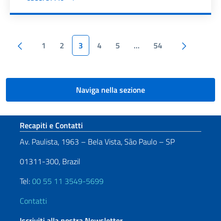
Paginazione
Pagina precedente
Pagina s
1
2
3
4
5
…
54
Naviga nella sezione
Sezione footer
Recapiti e Contatti
Av. Paulista, 1963 – Bela Vista, São Paulo – SP
01311-300, Brazil
Tel:
00 55 11 3549-5699
Contatti
Iscriviti alla nostra Newsletter